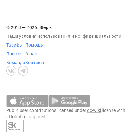
© 2013 — 2026. Stepik
Наши условия
использования
и
конфиденциальности
Тарифы
Помощь
Прессе
О нас
Команда
Контакты
Public user contributions licensed under
cc-wiki
license with
attribution required