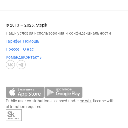
© 2013 — 2026. Stepik
Наши условия
использования
и
конфиденциальности
Тарифы
Помощь
Прессе
О нас
Команда
Контакты
Public user contributions licensed under
cc-wiki
license with
attribution required