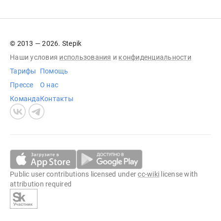
© 2013 — 2026. Stepik
Наши условия
использования
и
конфиденциальности
Тарифы
Помощь
Прессе
О нас
Команда
Контакты
Public user contributions licensed under
cc-wiki
license with
attribution required