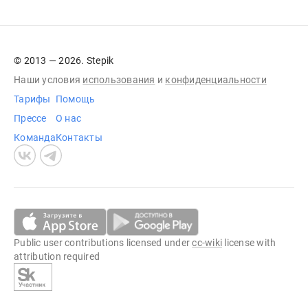
© 2013 — 2026. Stepik
Наши условия
использования
и
конфиденциальности
Тарифы
Помощь
Прессе
О нас
Команда
Контакты
Public user contributions licensed under
cc-wiki
license with
attribution required