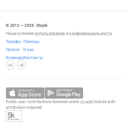
© 2013 — 2026. Stepik
Наши условия
использования
и
конфиденциальности
Тарифы
Помощь
Прессе
О нас
Команда
Контакты
Public user contributions licensed under
cc-wiki
license with
attribution required