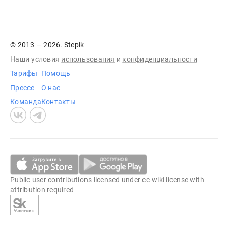
© 2013 — 2026. Stepik
Наши условия
использования
и
конфиденциальности
Тарифы
Помощь
Прессе
О нас
Команда
Контакты
Public user contributions licensed under
cc-wiki
license with
attribution required