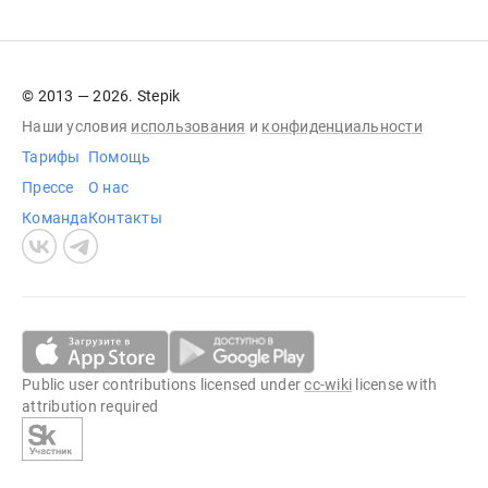
© 2013 — 2026. Stepik
Наши условия
использования
и
конфиденциальности
Тарифы
Помощь
Прессе
О нас
Команда
Контакты
Public user contributions licensed under
cc-wiki
license with
attribution required