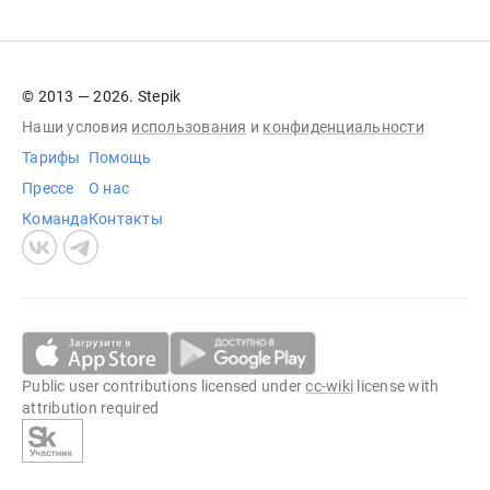
© 2013 — 2026. Stepik
Наши условия
использования
и
конфиденциальности
Тарифы
Помощь
Прессе
О нас
Команда
Контакты
Public user contributions licensed under
cc-wiki
license with
attribution required