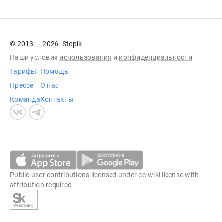
© 2013 — 2026. Stepik
Наши условия
использования
и
конфиденциальности
Тарифы
Помощь
Прессе
О нас
Команда
Контакты
Public user contributions licensed under
cc-wiki
license with
attribution required