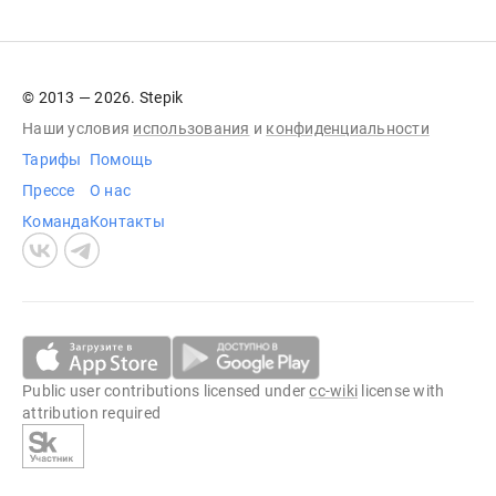
© 2013 — 2026. Stepik
Наши условия
использования
и
конфиденциальности
Тарифы
Помощь
Прессе
О нас
Команда
Контакты
Public user contributions licensed under
cc-wiki
license with
attribution required