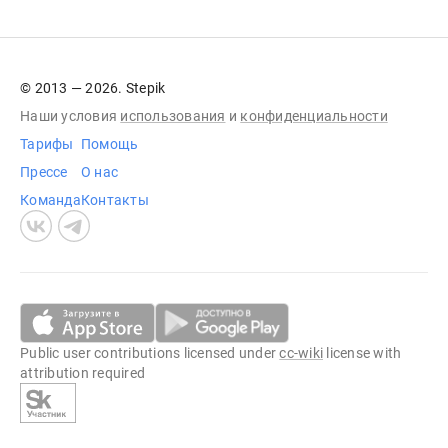
© 2013 — 2026. Stepik
Наши условия
использования
и
конфиденциальности
Тарифы
Помощь
Прессе
О нас
Команда
Контакты
Public user contributions licensed under
cc-wiki
license with
attribution required