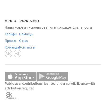
© 2013 — 2026. Stepik
Наши условия
использования
и
конфиденциальности
Тарифы
Помощь
Прессе
О нас
Команда
Контакты
Public user contributions licensed under
cc-wiki
license with
attribution required