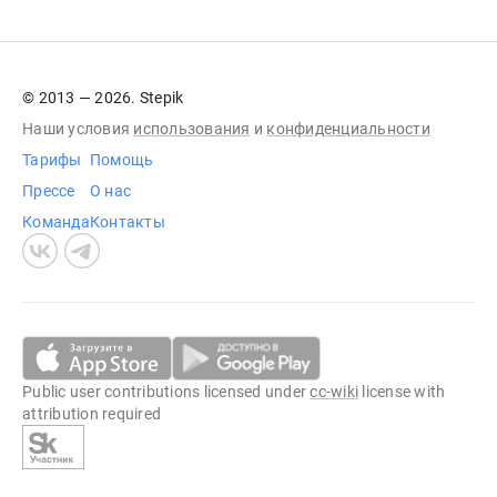
© 2013 — 2026. Stepik
Наши условия
использования
и
конфиденциальности
Тарифы
Помощь
Прессе
О нас
Команда
Контакты
Public user contributions licensed under
cc-wiki
license with
attribution required