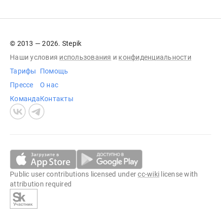
© 2013 — 2026. Stepik
Наши условия
использования
и
конфиденциальности
Тарифы
Помощь
Прессе
О нас
Команда
Контакты
Public user contributions licensed under
cc-wiki
license with
attribution required