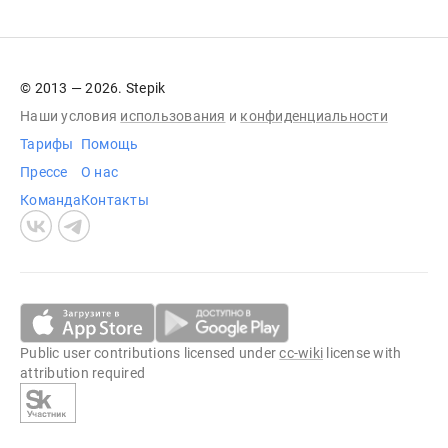
© 2013 — 2026. Stepik
Наши условия
использования
и
конфиденциальности
Тарифы
Помощь
Прессе
О нас
Команда
Контакты
Public user contributions licensed under
cc-wiki
license with
attribution required