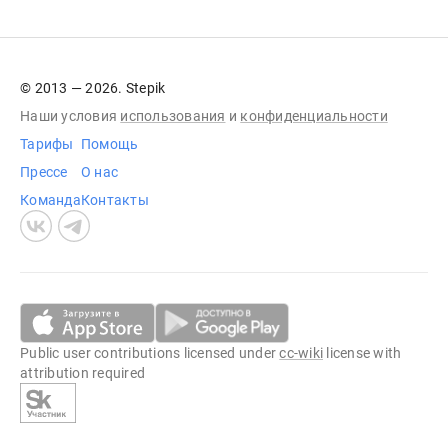
© 2013 — 2026. Stepik
Наши условия
использования
и
конфиденциальности
Тарифы
Помощь
Прессе
О нас
Команда
Контакты
Public user contributions licensed under
cc-wiki
license with
attribution required