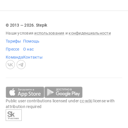
© 2013 — 2026. Stepik
Наши условия
использования
и
конфиденциальности
Тарифы
Помощь
Прессе
О нас
Команда
Контакты
Public user contributions licensed under
cc-wiki
license with
attribution required