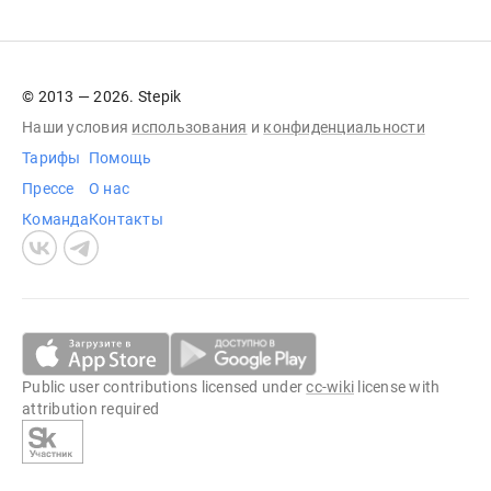
© 2013 — 2026. Stepik
Наши условия
использования
и
конфиденциальности
Тарифы
Помощь
Прессе
О нас
Команда
Контакты
Public user contributions licensed under
cc-wiki
license with
attribution required