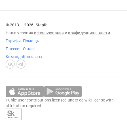
© 2013 — 2026. Stepik
Наши условия
использования
и
конфиденциальности
Тарифы
Помощь
Прессе
О нас
Команда
Контакты
Public user contributions licensed under
cc-wiki
license with
attribution required