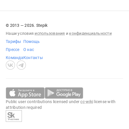
© 2013 — 2026. Stepik
Наши условия
использования
и
конфиденциальности
Тарифы
Помощь
Прессе
О нас
Команда
Контакты
Public user contributions licensed under
cc-wiki
license with
attribution required