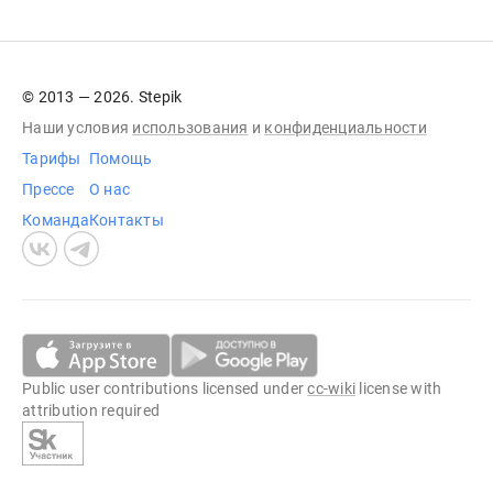
© 2013 — 2026. Stepik
Наши условия
использования
и
конфиденциальности
Тарифы
Помощь
Прессе
О нас
Команда
Контакты
Public user contributions licensed under
cc-wiki
license with
attribution required