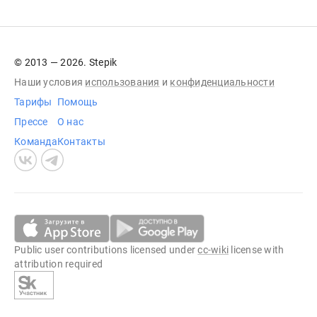
© 2013 — 2026. Stepik
Наши условия
использования
и
конфиденциальности
Тарифы
Помощь
Прессе
О нас
Команда
Контакты
Public user contributions licensed under
cc-wiki
license with
attribution required