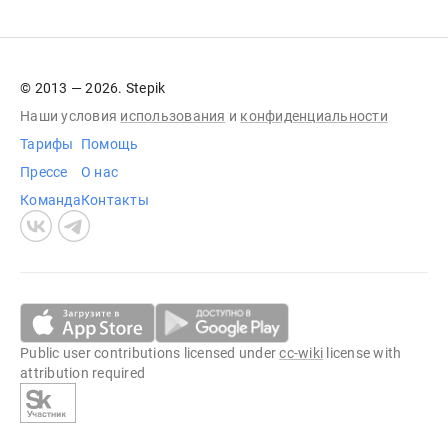
© 2013 — 2026. Stepik
Наши условия
использования
и
конфиденциальности
Тарифы
Помощь
Прессе
О нас
Команда
Контакты
Public user contributions licensed under
cc-wiki
license with
attribution required