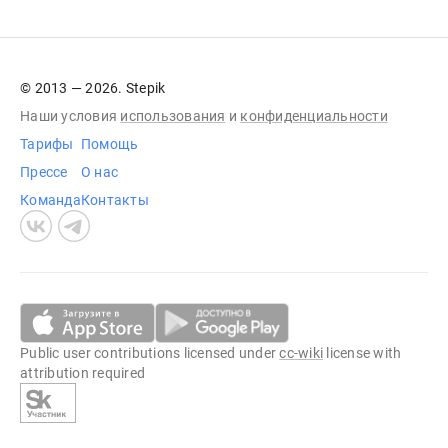
© 2013 — 2026. Stepik
Наши условия
использования
и
конфиденциальности
Тарифы
Помощь
Прессе
О нас
Команда
Контакты
Public user contributions licensed under
cc-wiki
license with
attribution required