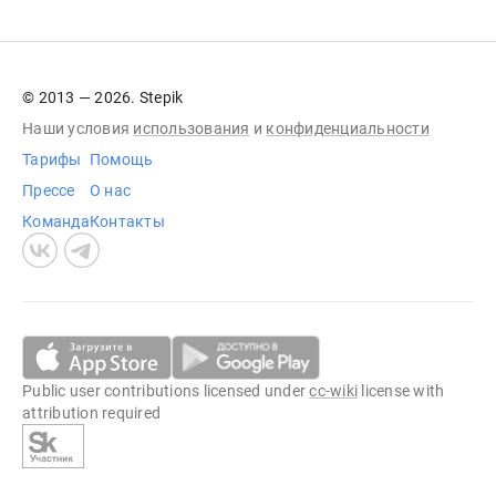
© 2013 — 2026. Stepik
Наши условия
использования
и
конфиденциальности
Тарифы
Помощь
Прессе
О нас
Команда
Контакты
Public user contributions licensed under
cc-wiki
license with
attribution required