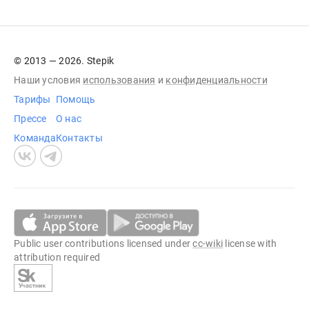
© 2013 — 2026. Stepik
Наши условия
использования
и
конфиденциальности
Тарифы
Помощь
Прессе
О нас
Команда
Контакты
Public user contributions licensed under
cc-wiki
license with
attribution required