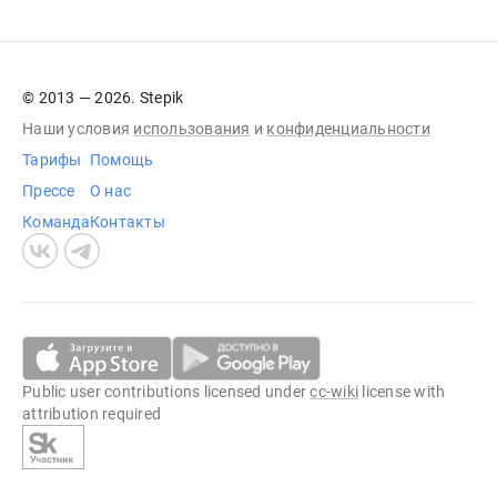
© 2013 — 2026. Stepik
Наши условия
использования
и
конфиденциальности
Тарифы
Помощь
Прессе
О нас
Команда
Контакты
Public user contributions licensed under
cc-wiki
license with
attribution required