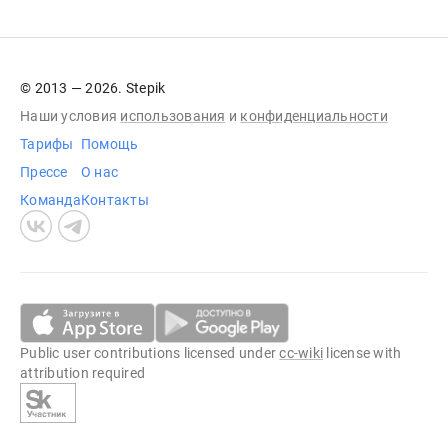
© 2013 — 2026. Stepik
Наши условия
использования
и
конфиденциальности
Тарифы
Помощь
Прессе
О нас
Команда
Контакты
Public user contributions licensed under
cc-wiki
license with
attribution required