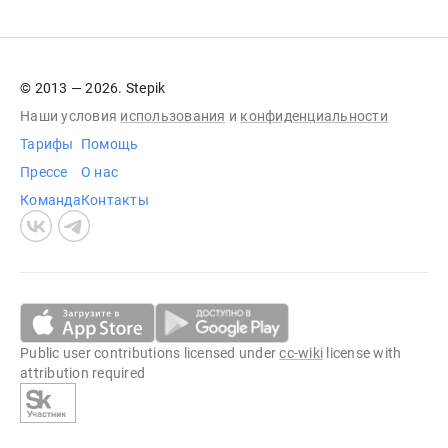
© 2013 — 2026. Stepik
Наши условия
использования
и
конфиденциальности
Тарифы
Помощь
Прессе
О нас
Команда
Контакты
Public user contributions licensed under
cc-wiki
license with
attribution required