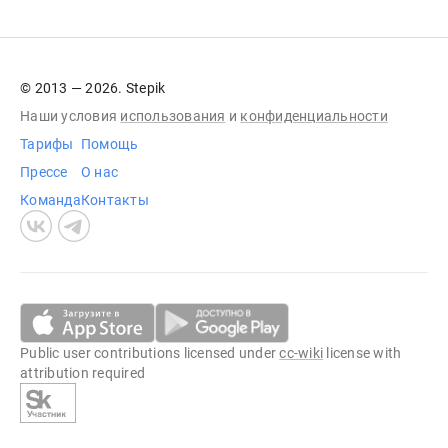
© 2013 — 2026. Stepik
Наши условия
использования
и
конфиденциальности
Тарифы
Помощь
Прессе
О нас
Команда
Контакты
Public user contributions licensed under
cc-wiki
license with
attribution required