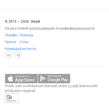
© 2013 — 2026. Stepik
Наши условия
использования
и
конфиденциальности
Тарифы
Помощь
Прессе
О нас
Команда
Контакты
Public user contributions licensed under
cc-wiki
license with
attribution required