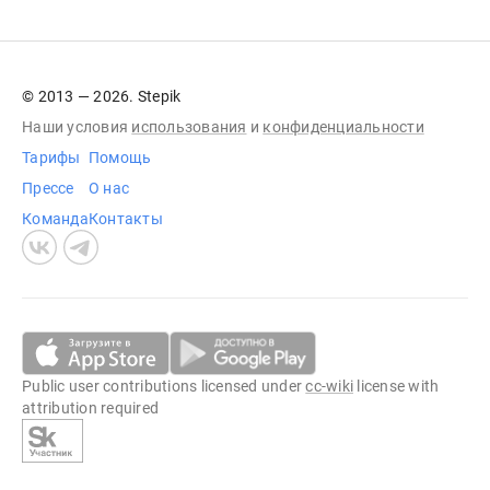
© 2013 — 2026. Stepik
Наши условия
использования
и
конфиденциальности
Тарифы
Помощь
Прессе
О нас
Команда
Контакты
Public user contributions licensed under
cc-wiki
license with
attribution required