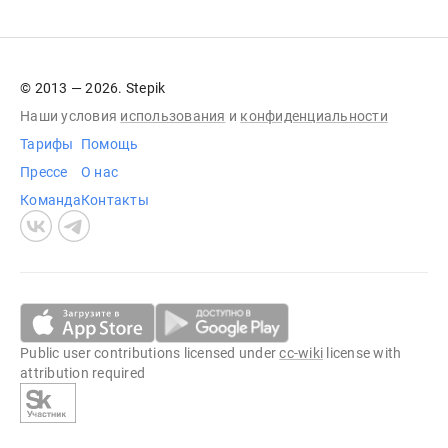
© 2013 — 2026. Stepik
Наши условия
использования
и
конфиденциальности
Тарифы
Помощь
Прессе
О нас
Команда
Контакты
Public user contributions licensed under
cc-wiki
license with
attribution required