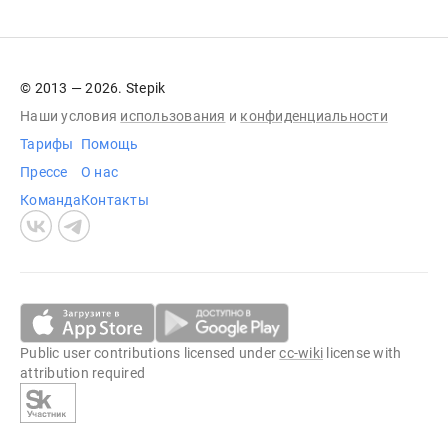
© 2013 — 2026. Stepik
Наши условия
использования
и
конфиденциальности
Тарифы
Помощь
Прессе
О нас
Команда
Контакты
Public user contributions licensed under
cc-wiki
license with
attribution required