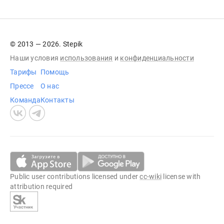
© 2013 — 2026. Stepik
Наши условия
использования
и
конфиденциальности
Тарифы
Помощь
Прессе
О нас
Команда
Контакты
Public user contributions licensed under
cc-wiki
license with
attribution required