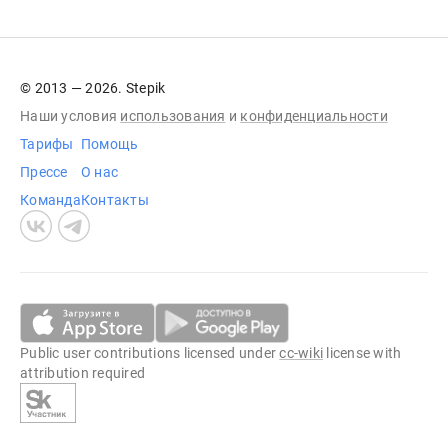
© 2013 — 2026. Stepik
Наши условия
использования
и
конфиденциальности
Тарифы
Помощь
Прессе
О нас
Команда
Контакты
Public user contributions licensed under
cc-wiki
license with
attribution required