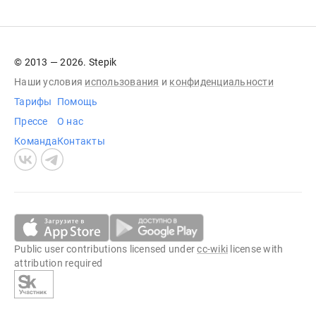
© 2013 — 2026. Stepik
Наши условия
использования
и
конфиденциальности
Тарифы
Помощь
Прессе
О нас
Команда
Контакты
Public user contributions licensed under
cc-wiki
license with
attribution required