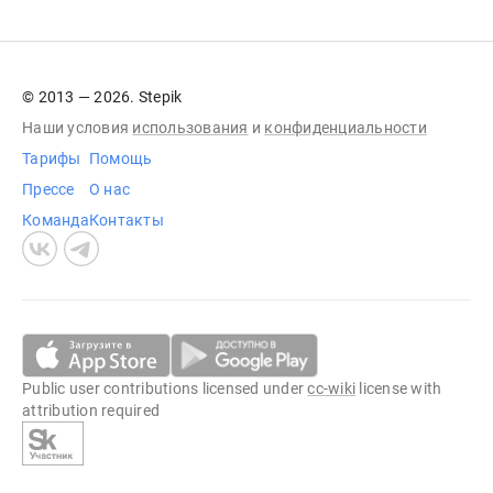
© 2013 — 2026. Stepik
Наши условия
использования
и
конфиденциальности
Тарифы
Помощь
Прессе
О нас
Команда
Контакты
Public user contributions licensed under
cc-wiki
license with
attribution required