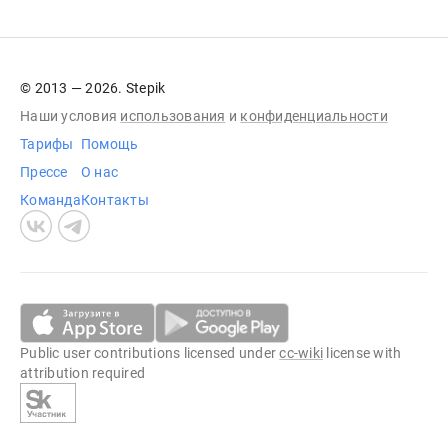
© 2013 — 2026. Stepik
Наши условия
использования
и
конфиденциальности
Тарифы
Помощь
Прессе
О нас
Команда
Контакты
Public user contributions licensed under
cc-wiki
license with
attribution required