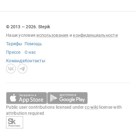
© 2013 — 2026. Stepik
Наши условия
использования
и
конфиденциальности
Тарифы
Помощь
Прессе
О нас
Команда
Контакты
Public user contributions licensed under
cc-wiki
license with
attribution required