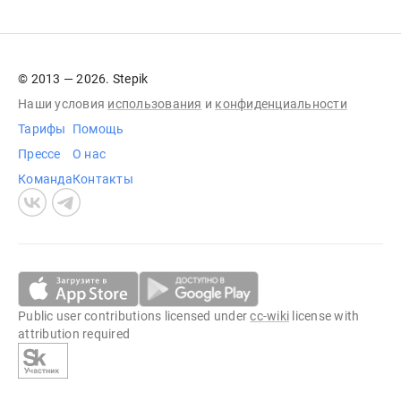
© 2013 — 2026. Stepik
Наши условия
использования
и
конфиденциальности
Тарифы
Помощь
Прессе
О нас
Команда
Контакты
Public user contributions licensed under
cc-wiki
license with
attribution required