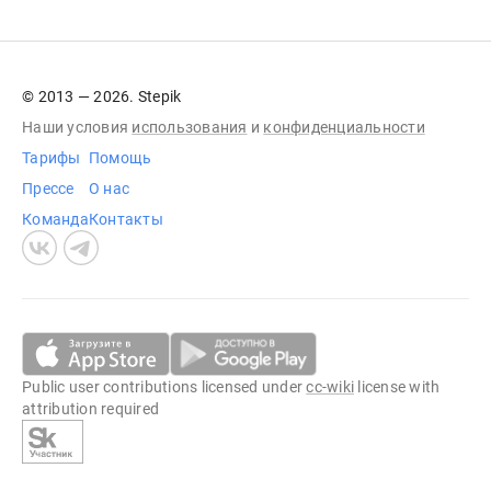
© 2013 — 2026. Stepik
Наши условия
использования
и
конфиденциальности
Тарифы
Помощь
Прессе
О нас
Команда
Контакты
Public user contributions licensed under
cc-wiki
license with
attribution required