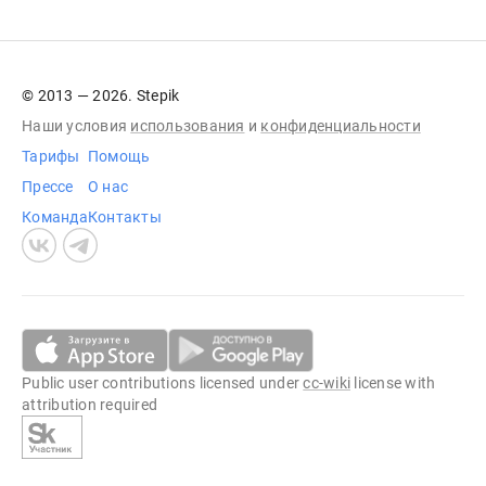
© 2013 — 2026. Stepik
Наши условия
использования
и
конфиденциальности
Тарифы
Помощь
Прессе
О нас
Команда
Контакты
Public user contributions licensed under
cc-wiki
license with
attribution required