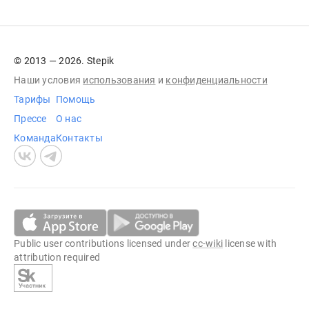
© 2013 — 2026. Stepik
Наши условия
использования
и
конфиденциальности
Тарифы
Помощь
Прессе
О нас
Команда
Контакты
Public user contributions licensed under
cc-wiki
license with
attribution required