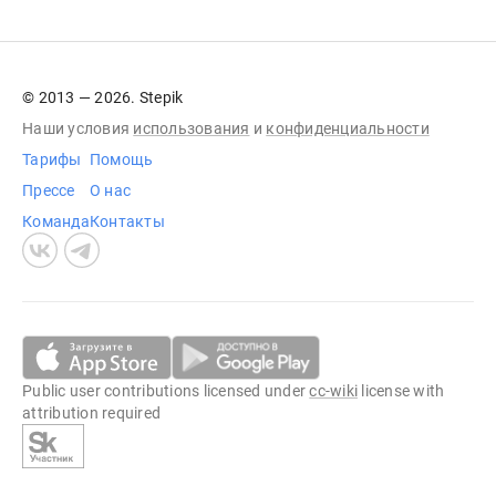
© 2013 — 2026. Stepik
Наши условия
использования
и
конфиденциальности
Тарифы
Помощь
Прессе
О нас
Команда
Контакты
Public user contributions licensed under
cc-wiki
license with
attribution required