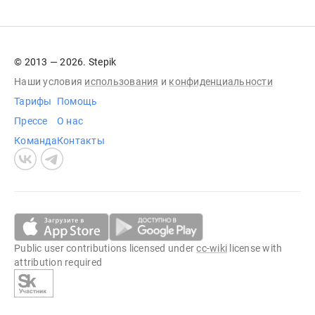
© 2013 — 2026. Stepik
Наши условия
использования
и
конфиденциальности
Тарифы
Помощь
Прессе
О нас
Команда
Контакты
Public user contributions licensed under
cc-wiki
license with
attribution required