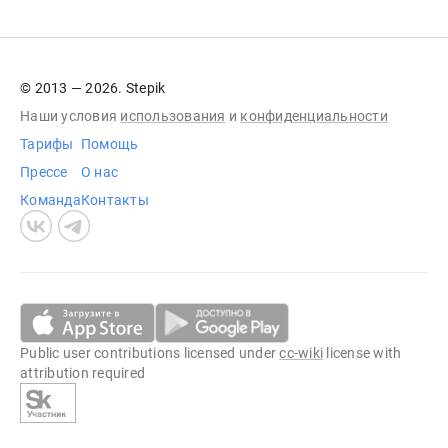
© 2013 — 2026. Stepik
Наши условия
использования
и
конфиденциальности
Тарифы
Помощь
Прессе
О нас
Команда
Контакты
Public user contributions licensed under
cc-wiki
license with
attribution required