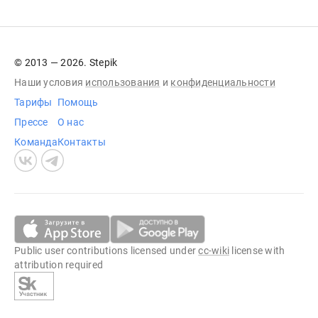
© 2013 — 2026. Stepik
Наши условия
использования
и
конфиденциальности
Тарифы
Помощь
Прессе
О нас
Команда
Контакты
Public user contributions licensed under
cc-wiki
license with
attribution required