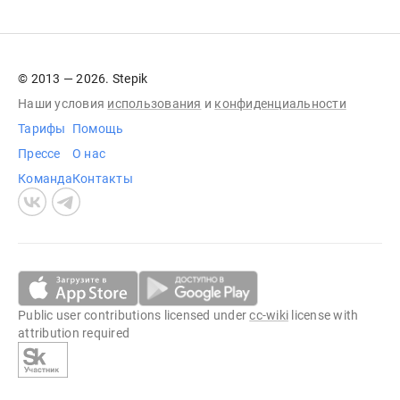
© 2013 — 2026. Stepik
Наши условия
использования
и
конфиденциальности
Тарифы
Помощь
Прессе
О нас
Команда
Контакты
Public user contributions licensed under
cc-wiki
license with
attribution required