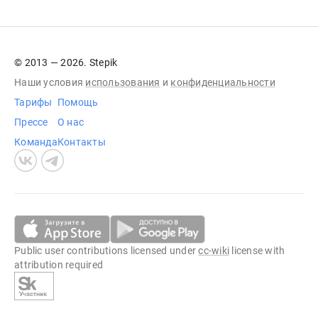
© 2013 — 2026. Stepik
Наши условия
использования
и
конфиденциальности
Тарифы
Помощь
Прессе
О нас
Команда
Контакты
Public user contributions licensed under
cc-wiki
license with
attribution required